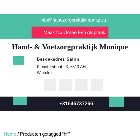
Ga
info@handzorgpraktijkmonique.nl
naar
de
Maak Nu Online Een Afspraak
inhoud
Hand- & Voetzorgpraktijk Monique
Bezoekadres Salon:
Kloosterstraat 23, 5513 AH,
Wintelre
+31646737266
Open
knop
Home
/ Producten getagged “hfl”