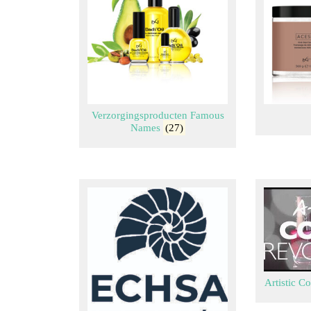
Verzorgingsproducten Famous
Names
(27)
Artistic C