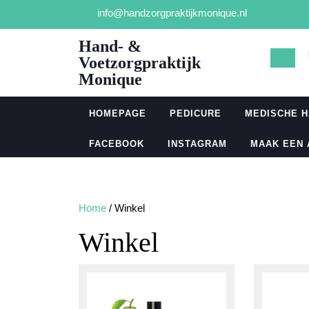
Ga
info@handzorgpraktijkmonique.nl
naar
de
Hand- &
inhoud
Voetzorgpraktijk
Monique
HOMEPAGE
PEDICURE
MEDISCHE 
FACEBOOK
INSTAGRAM
MAAK EEN
Home
/ Winkel
Winkel