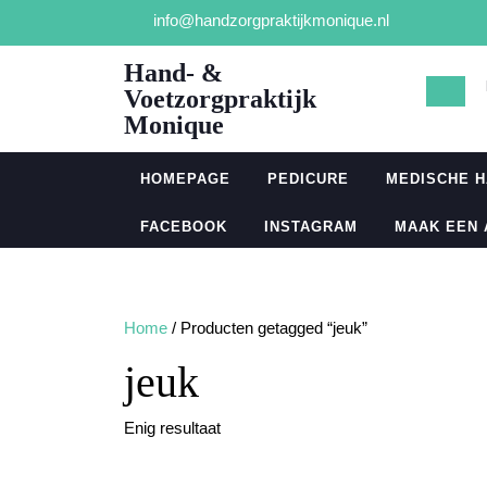
Ga
info@handzorgpraktijkmonique.nl
naar
de
Hand- &
inhoud
Voetzorgpraktijk
Monique
HOMEPAGE
PEDICURE
MEDISCHE 
FACEBOOK
INSTAGRAM
MAAK EEN
Home
/ Producten getagged “jeuk”
jeuk
Enig resultaat