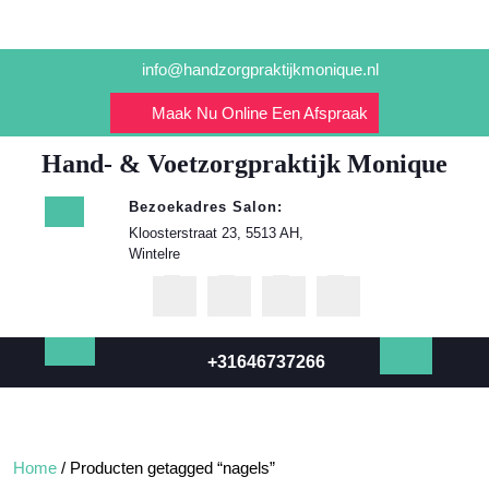
Ga
info@handzorgpraktijkmonique.nl
naar
de
Maak Nu Online Een Afspraak
inhoud
Hand- & Voetzorgpraktijk Monique
Bezoekadres Salon:
Kloosterstraat 23, 5513 AH,
Wintelre
+31646737266
Open
knop
Home
/ Producten getagged “nagels”