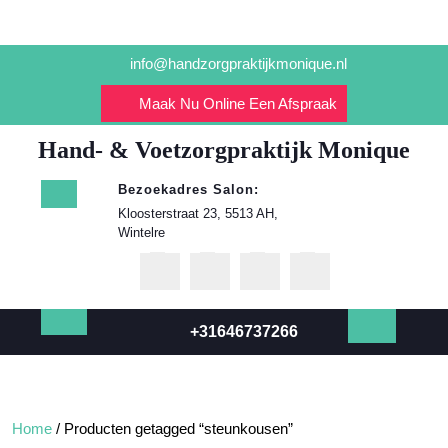
Ga
info@handzorgpraktijkmonique.nl
naar
de
Maak Nu Online Een Afspraak
inhoud
Hand- & Voetzorgpraktijk Monique
Bezoekadres Salon:
Kloosterstraat 23, 5513 AH,
Wintelre
+31646737266
Open
knop
Home
/ Producten getagged “steunkousen”