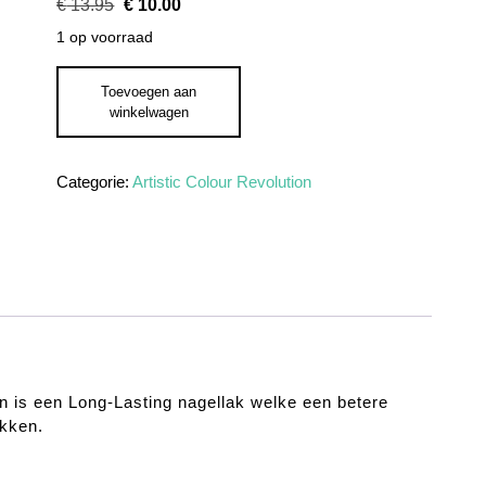
Oorspronkelijke
Huidige
€
13.95
€
10.00
prijs
prijs
1 op voorraad
was:
is:
€ 13.95.
€ 10.00.
Artistic Colour Revolution Mp3 Revolution aantal
Toevoegen aan
winkelwagen
Categorie:
Artistic Colour Revolution
gn is een Long-Lasting nagellak welke een betere
akken.