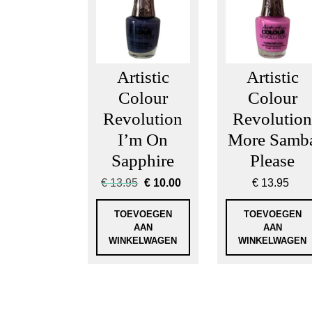
Artistic
Artistic
Colour
Colour
Revolution
Revolutio
I’m On
More Samb
Sapphire
Please
Oorspronkelijke
Huidige
€
13.95
€
10.00
€
13.95
prijs
prijs
was:
is:
TOEVOEGEN
TOEVOEGEN
€ 13.95.
€ 10.00.
AAN
AAN
WINKELWAGEN
WINKELWAGEN