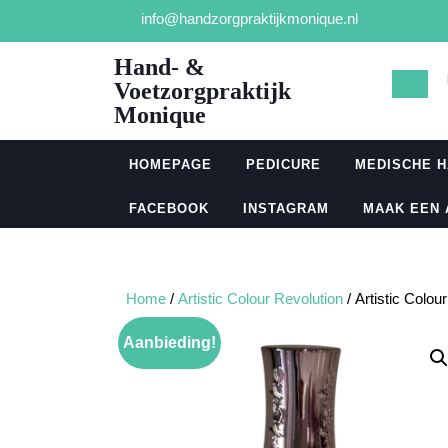
Ga
info@handzorgpraktijkmonique.nl
naar
de
Hand- &
inhoud
Voetzorgpraktijk
Monique
HOMEPAGE
PEDICURE
MEDISCHE 
FACEBOOK
INSTAGRAM
MAAK EEN
Home
/
Artistic Colour Revolution
/ Artistic Colo
Aanbieding!