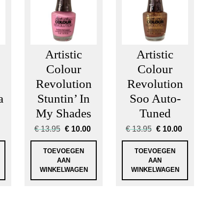
Artistic
Artistic
Colour
Colour
n
Revolution
Revolution
a
Stuntin’ In
Soo Auto-
My Shades
Tuned
Oorspronkelijke
Huidige
Oorspronkelijke
Huidige
€
13.95
€
10.00
€
13.95
€
10.00
prijs
prijs
prijs
prijs
was:
is:
was:
is:
TOEVOEGEN
TOEVOEGEN
€ 13.95.
€ 10.00.
€ 13.95.
€ 10.00.
AAN
AAN
WINKELWAGEN
WINKELWAGEN