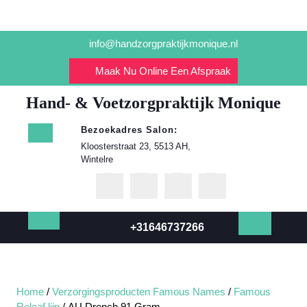
Ga
info@handzorgpraktijkmonique.nl
naar
de
Maak Nu Online Een Afspraak
inhoud
Hand- & Voetzorgpraktijk Monique
Bezoekadres Salon:
Kloosterstraat 23, 5513 AH,
Wintelre
+31646737266
Open
knop
Home
/
Verzorgingsproducten Famous Names
/
Famous
Releaf lijn
/ AU Drench 91 Gram