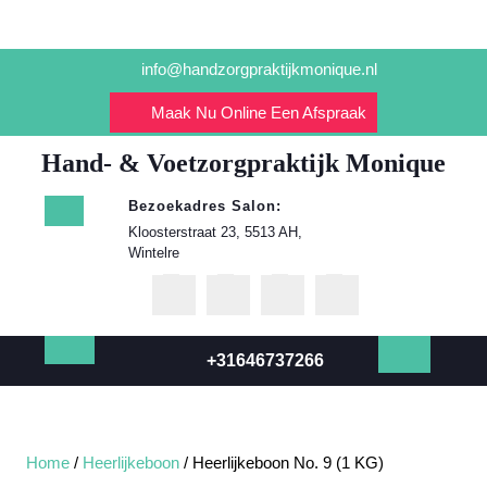
Ga
info@handzorgpraktijkmonique.nl
naar
de
Maak Nu Online Een Afspraak
inhoud
Hand- & Voetzorgpraktijk Monique
Bezoekadres Salon:
Kloosterstraat 23, 5513 AH,
Wintelre
+31646737266
Open
knop
Home
/
Heerlijkeboon
/ Heerlijkeboon No. 9 (1 KG)